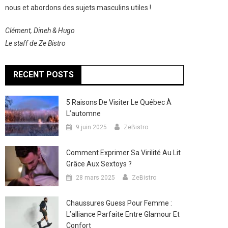
nous et abordons des sujets masculins utiles !
Clément, Dineh & Hugo
Le staff de Ze Bistro
RECENT POSTS
5 Raisons De Visiter Le Québec À
L’automne
9 juin 2025
ZeBistro
Comment Exprimer Sa Virilité Au Lit
Grâce Aux Sextoys ?
28 mars 2025
ZeBistro
Chaussures Guess Pour Femme :
L’alliance Parfaite Entre Glamour Et
Confort