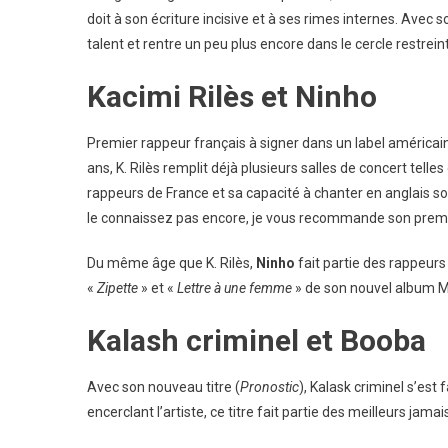
doit à son écriture incisive et à ses rimes internes. Avec
talent et rentre un peu plus encore dans le cercle restrei
Kacimi Rilès et Ninho
Premier rappeur français à signer dans un label américai
ans, K. Rilès remplit déjà plusieurs salles de concert telles
rappeurs de France et sa capacité à chanter en anglais son
le connaissez pas encore, je vous recommande son prem
Du même âge que K. Rilès,
Ninho
fait partie des rappeur
«
Zipette
» et «
Lettre à une femme
» de son nouvel album M.
Kalash criminel et Booba
Avec son nouveau titre (
Pronostic
), Kalask criminel s’est
encerclant l’artiste, ce titre fait partie des meilleurs jama