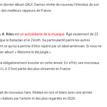
 son dernier album
QALF
, Damso révèle de nouveau l’étendue de son
nt des meilleurs rappeurs de France.
n,
K. Rilès
est
un autodidacte de la musique
. Âgé seulement de 23
 que le Bataclan et le Zénith. Sa particularité parmi les autres
t ce qui lui a permis d’être repéré par un label américain. Si vous ne
ier album «
Welcome to the jungle
».
s à obligatoirement écouter en cette année. En effet, ses morceaux
I.L.S 3 font partie des plus streamés en France.
 fait de nouveaux fans. Réalisé en noir et blanc avec une armée
is réalisés par l’artiste et des plus regardés en 2020.