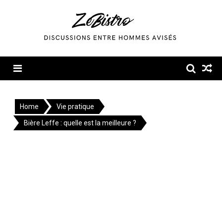
Skip
to
content
Menu
Home
Vie pratique
Bière Leffe : quelle est la meilleure ?