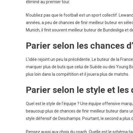
éliminé au premier tour.
N’oubliez pas que le football est un sport collectif. Lewa
années, a peu de chances de finir meilleur buteur en sélec
Munich, il finit souvent meilleur buteur de Bundesliga et
Parier selon les chances d’
L’idée rejoint un peu la précédente. Le buteur de la Fran
marquer plus de buts que celui de Suède ou des Young Boy
plus loin dans la compétition et il jouera plus de matchs.
Parier selon le style et le
Quel est le style de l’équipe ? Une équipe offensive marq
beaucoup plus de chances de finir meilleur buteur dans u
style défensif de Deschamps. Pourtant, le second a plus d
Pensez aussi aux choix du coach. Quelle est le schéma tacti