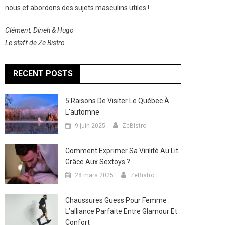
nous et abordons des sujets masculins utiles !
Clément, Dineh & Hugo
Le staff de Ze Bistro
RECENT POSTS
5 Raisons De Visiter Le Québec À
L’automne
9 juin 2025
ZeBistro
Comment Exprimer Sa Virilité Au Lit
Grâce Aux Sextoys ?
28 mars 2025
ZeBistro
Chaussures Guess Pour Femme :
L’alliance Parfaite Entre Glamour Et
Confort