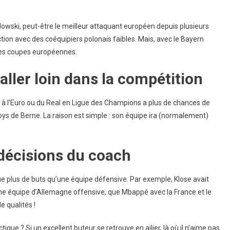
ndowski, peut-être le meilleur attaquant européen depuis plusieurs
tion avec des coéquipiers polonais faibles. Mais, avec le Bayern
 des coupes européennes.
aller loin dans la compétition
ce à l’Euro ou du Real en Ligue des Champions a plus de chances de
s de Berne. La raison est simple : son équipe ira (normalement)
s décisions du coach
ue plus de buts qu’une équipe défensive. Par exemple, Klose avait
ne équipe d’Allemagne offensive, que Mbappé avec la France et le
e qualités !
que ? Si un excellent buteur se retrouve en ailier, là où il n’aime pas